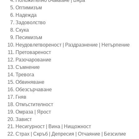
Положително очакване | Вяра
Оптимизъм
Надежда
Задоволство
Скука
Песимизъм
Неудовлетвореност | Раздразнение | Нетърпение
Претовареност
Разочарование
Съмнение
Тревога
Обвиняване
Обезсърчаване
Гняв
Отмъстителност
Омраза | Ярост
Завист
Несигурност | Вина | Нищожност
Страх | Скръб | Депресия | Отчаяние | Безсилие