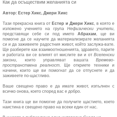
Как да осъществим желанията си
Автор: Естер Хикс, Джери Хикс
Тази прекрасна книга от
Естер и Джери Хикс
, в която е
изложено учението на група
Нефизически учители
,
представящи себе си под името
Абрахам
, ще ви
помогне да се научите да материализирате желанията
си и да заживеете радостния живот, който заслужа-вате.
Ще разберете как взаимоотношенията, здравето, парите
и работата ви се влияят от мислите ви и от
Вселенски
закони
, които управляват вашата
Времево-
пространствена реалност
. Ще откриете техники и
начини, които ще ви помогнат да се отпуснете и да
заживеете по-щастливо.
Ваше свещено право е да имате живот, изпълнен с
всичко онова, което според вас е добро.
Тази книга ще ви помогне да получите щастието, което
наистина е свещено право на всеки един от нас.