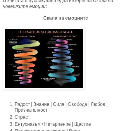
В книгата е публикувана една интересна
Скала на
човешките емоции
:
Скала на емоциите
Радост | Знание | Сила | Свобода | Любов |
Признателност
Страст
Ентусиазъм / Нетърпение | Щастие